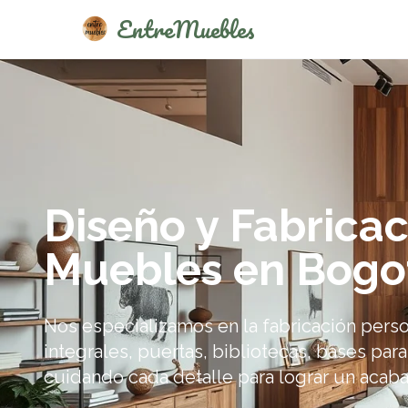
EntreMuebles
Diseño y Fabricac
Muebles en Bogo
Nos especializamos en la fabricación perso
integrales, puertas, bibliotecas, bases para
cuidando cada detalle para lograr un acab